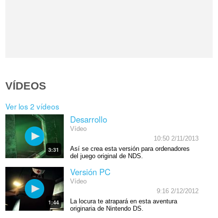
VÍDEOS
Ver los 2 vídeos
Desarrollo
Vídeo
10:50 2/11/2013
Así se crea esta versión para ordenadores
3:31
del juego original de NDS.
Versión PC
Vídeo
9:16 2/12/2012
La locura te atrapará en esta aventura
1:44
originaria de Nintendo DS.