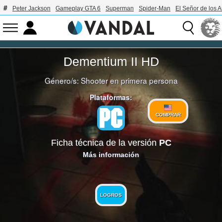
Peter Jackson
Gameplay GTA 6
Superman
Spider-Man
El Señor de los A
Dementium II HD
Género/s:
Shooter en primera persona
Plataformas:
COMPRAR
Ficha técnica de la versión
PC
Más información
LOGROS