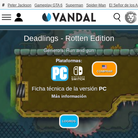
Peter Jackson
Gameplay GTA 6
Superman
Spider-Man
El Señor de los A
Deadlings - Rotten Edition
Género/s:
Run and gun
Plataformas:
COMPRAR
Ficha técnica de la versión
PC
Más información
LOGROS