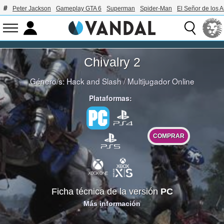
Peter Jackson
Gameplay GTA 6
Superman
Spider-Man
El Señor de los A
Chivalry 2
Género/s:
Hack and Slash
/
Multijugador Online
Plataformas:
COMPRAR
Ficha técnica de la versión
PC
Más información