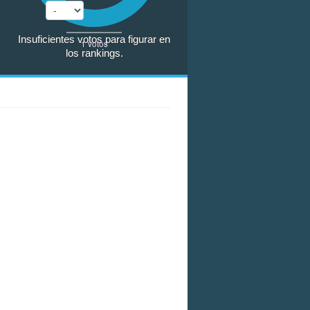
Insuficientes votos para figurar en
1
votos
los rankings.