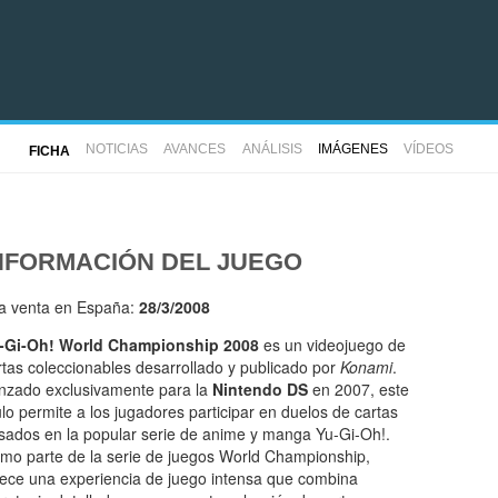
NOTICIAS
AVANCES
ANÁLISIS
IMÁGENES
VÍDEOS
FICHA
NFORMACIÓN DEL JUEGO
la venta en España:
28/3/2008
-Gi-Oh! World Championship 2008
es un videojuego de
rtas coleccionables desarrollado y publicado por
Konami
.
nzado exclusivamente para la
Nintendo DS
en 2007, este
tulo permite a los jugadores participar en duelos de cartas
sados en la popular serie de anime y manga Yu-Gi-Oh!.
mo parte de la serie de juegos World Championship,
rece una experiencia de juego intensa que combina