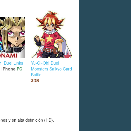
! Duel Links
Yu-Gi-Oh! Duel
d
iPhone
PC
Monsters Saikyo Card
Battle
3DS
s y en alta definición (HD).