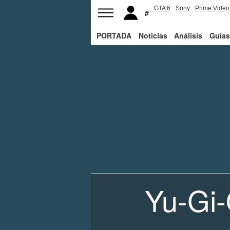
GTA 6
Sony
Prime Video
PORTADA
Noticias
Análisis
Guías
Yu-Gi