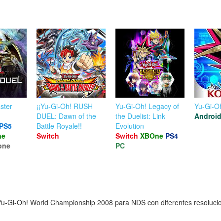
ster
¡¡Yu-Gi-Oh! RUSH
Yu-Gi-Oh! Legacy of
Yu-Gi-Oh
DUEL: Dawn of the
the Duelist: Link
Androi
PS5
Battle Royale!!
Evolution
ne
Switch
Switch
XBOne
PS4
one
PC
u-Gi-Oh! World Championship 2008 para NDS con diferentes resolucione