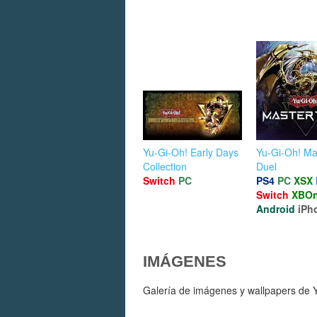
Yu-Gi-Oh! Early Days
Yu-Gi-Oh! Ma
Collection
Duel
Switch
PC
PS4
PC
XSX
Switch
XBO
Android
iPh
IMÁGENES
Galería de imágenes y wallpapers de Y