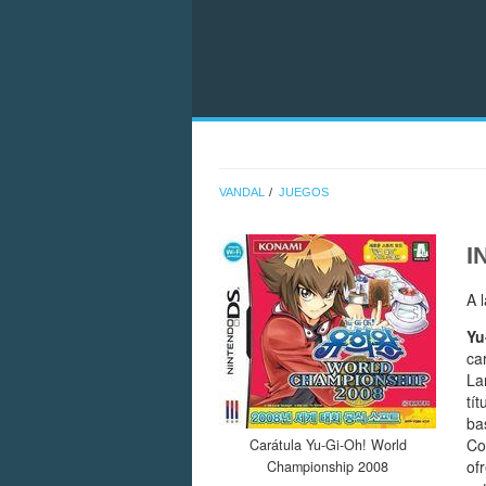
VANDAL
JUEGOS
I
A 
Yu
ca
La
tí
ba
Co
Carátula Yu-Gi-Oh! World
of
Championship 2008