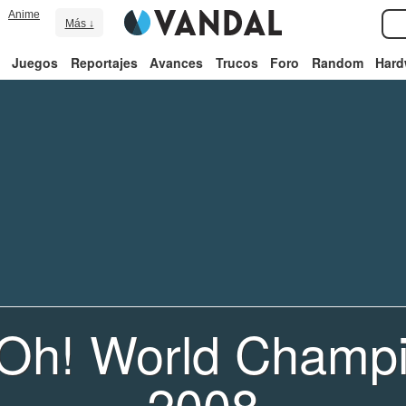
Anime
Más ↓
Juegos
Reportajes
Avances
Trucos
Foro
Random
Hard
-Oh! World Champi
2008