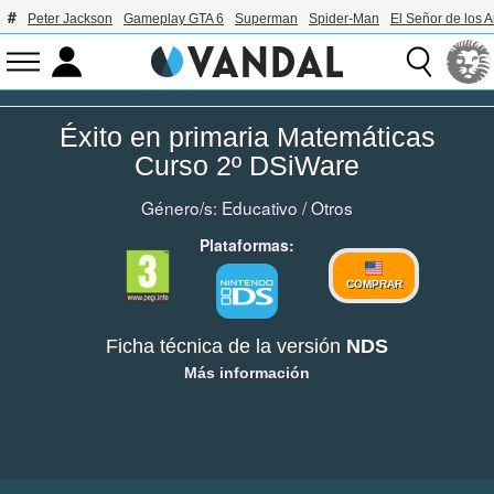
Peter Jackson
Gameplay GTA 6
Superman
Spider-Man
El Señor de los A
Éxito en primaria Matemáticas
Curso 2º DSiWare
Género/s:
Educativo
/
Otros
Plataformas:
COMPRAR
Ficha técnica de la versión
NDS
Más información