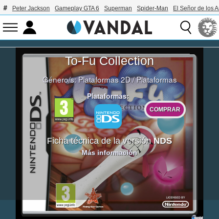
Peter Jackson
Gameplay GTA 6
Superman
Spider-Man
El Señor de los A
To-Fu Collection
Género/s:
Plataformas 2D
/
Plataformas
Plataformas:
COMPRAR
Ficha técnica de la versión
NDS
Más información