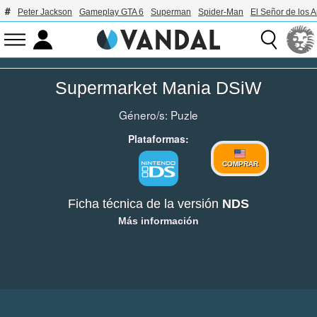
Peter Jackson
Gameplay GTA 6
Superman
Spider-Man
El Señor de los A
Supermarket Mania DSiW
Género/s:
Puzle
Plataformas:
COMPRAR
Ficha técnica de la versión
NDS
Más información