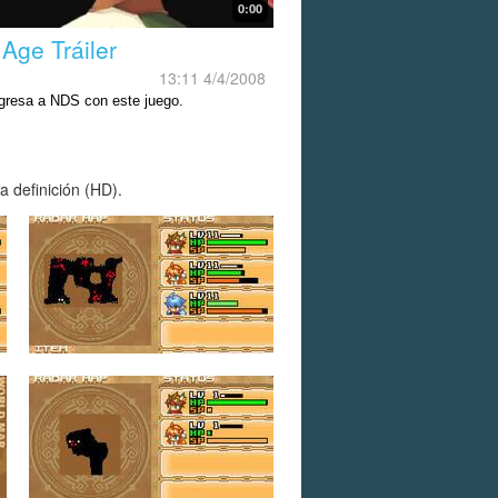
0:00
 Age Tráiler
13:11 4/4/2008
regresa a NDS con este juego.
 definición (HD).