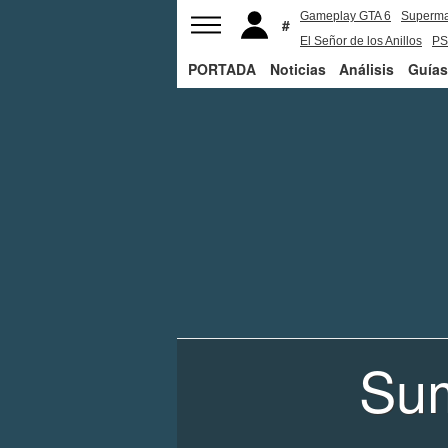
Gameplay GTA 6
Superm
El Señor de los Anillos
PS
PORTADA
Noticias
Análisis
Guías
Sum