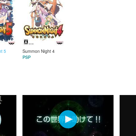
t 5
Summon Night 4
PSP