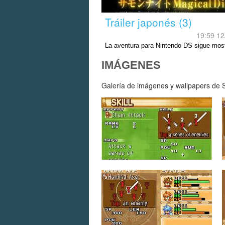
Tráiler japonés (3)
19:59 12
La aventura para Nintendo DS sigue mos
sus claves.
IMÁGENES
Galería de imágenes y wallpapers de S