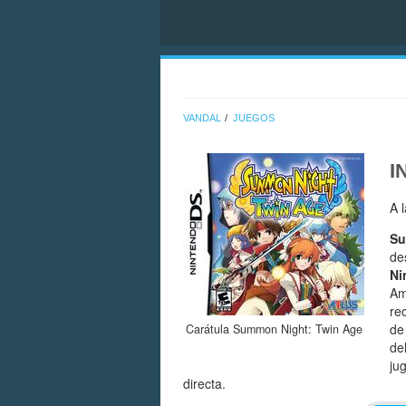
VANDAL
JUEGOS
I
A 
Su
de
Ni
Am
re
de
Carátula Summon Night: Twin Age
de
ju
directa.