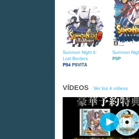
Summon Night 6:
Summon Nigh
Lost Borders
PSP
PS4
PSVITA
VÍDEOS
Ver los 4 vídeos