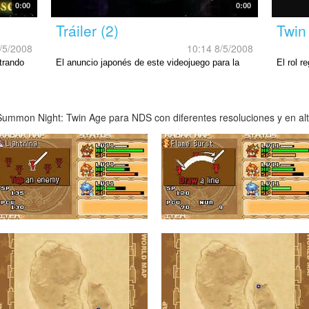
0:00
0:00
Tráiler (2)
Twin
/5/2008
10:14 8/5/2008
trando
El anuncio japonés de este videojuego para la
El rol 
portátil de Nintendo.
ummon Night: Twin Age para NDS con diferentes resoluciones y en alta