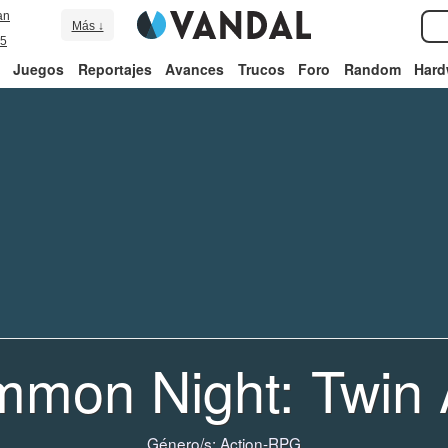
an
Más ↓
5
Juegos
Reportajes
Avances
Trucos
Foro
Random
Hard
mon Night: Twin
Género/s:
Action-RPG