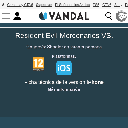
Gameplay GTA 6
Superman
El Señor de los Anillos
PS5
GTA 6
Sony
P
Resident Evil Mercenaries VS.
Género/s:
Shooter en tercera persona
Plataformas:
Ficha técnica de la versión
iPhone
Más información