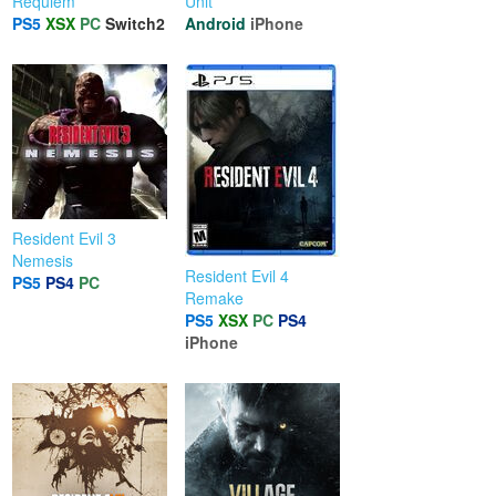
Requiem
Unit
PS5
XSX
PC
Switch2
Android
iPhone
Resident Evil 3
Nemesis
Resident Evil 4
PS5
PS4
PC
Remake
PS5
XSX
PC
PS4
iPhone