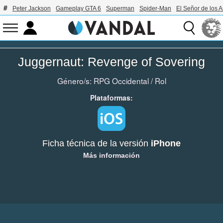
Peter Jackson
Gameplay GTA 6
Superman
Spider-Man
El Señor de los A
Juggernaut: Revenge of Sovering
Género/s:
RPG Occidental
/
Rol
Plataformas:
Ficha técnica de la versión
iPhone
Más información