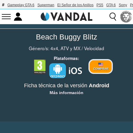
Gameplay GTA 6
Superman
El Señor de los Anillos
PS5
GTA 6
Sony
P
Beach Buggy Blitz
Género/s:
4x4, ATV y MX
/
Velocidad
Plataformas:
COMPRAR
Ficha técnica de la versión
Android
Más información