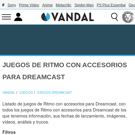
Sony
Prime Video
Anime
Metacritic
Spider-Man
PS Plus Essential
Geo
JUEGOS DE RITMO CON ACCESORIOS
PARA DREAMCAST
VANDAL
JUEGOS
JUEGOS DREAMCAST
Listado de juegos de Ritmo con accesorios para Dreamcast, con
todos los juegos de Ritmo con accesorios para Dreamcast de los
que tenemos información, sus fechas de lanzamiento, imágenes,
vídeos, análisis y trucos.
Filtros