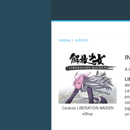
VANDAL
JUEGOS
I
A 
LI
de
Le
po
co
ju
Carátula LIBERATION MAIDEN
un 
eShop