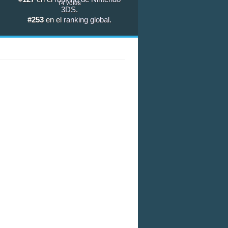
14
votos
3DS
.
#253
en el
ranking global
.