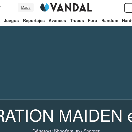
e
Más ↓
Juegos
Reportajes
Avances
Trucos
Foro
Random
Hard
RATION MAIDEN 
Género/s:
Shoot'em up
/
Shooter