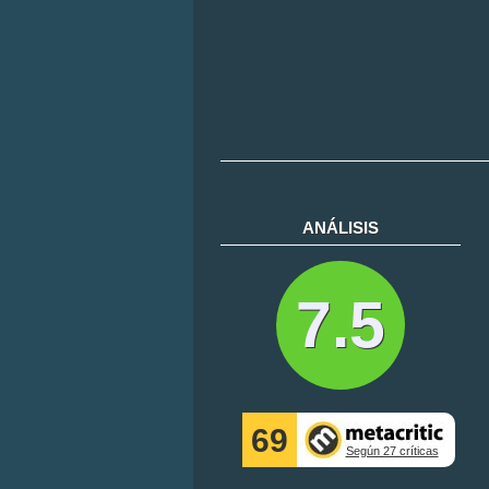
ANÁLISIS
7.5
69
Según 27 críticas