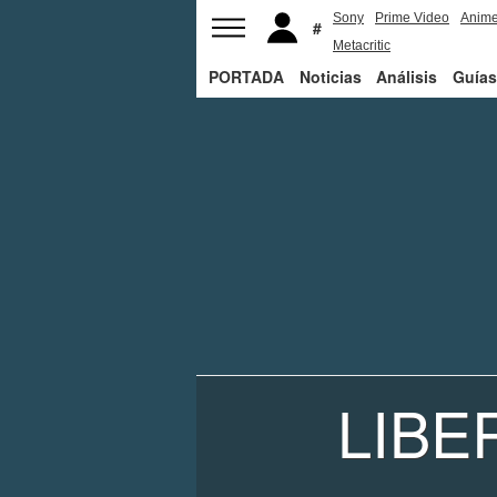
Sony
Prime Video
Anim
Metacritic
PORTADA
Noticias
Análisis
Guías
LIBE