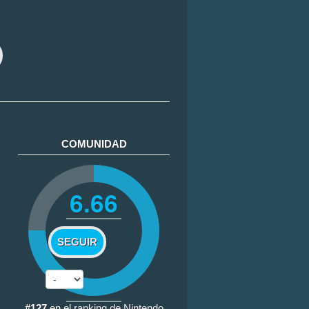
COMUNIDAD
6.66
SEGUIR
#127
en el
ranking de Nintendo