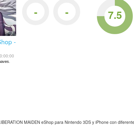
-
-
7.5
hop -
0:00:00
naves.
LIBERATION MAIDEN eShop para Nintendo 3DS y iPhone con diferentes r