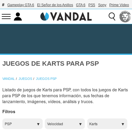
Gameplay GTA 6
El Señor de los Anillos
GTA 6
PS5
Sony
Prime Video
JUEGOS DE KARTS PARA PSP
VANDAL
JUEGOS
JUEGOS PSP
Listado de juegos de Karts para PSP, con todos los juegos de Karts
para PSP de los que tenemos información, sus fechas de
lanzamiento, imágenes, vídeos, análisis y trucos.
Filtros
PSP
Velocidad
Karts