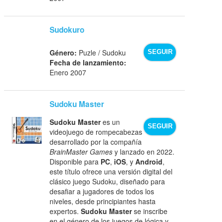
Sudokuro
Género:
Puzle / Sudoku
SEGUIR
Fecha de lanzamiento:
Enero 2007
Sudoku Master
Sudoku Master
es un
SEGUIR
videojuego de rompecabezas
desarrollado por la compañía
BrainMaster Games
y lanzado en 2022.
Disponible para
PC
,
iOS
, y
Android
,
este título ofrece una versión digital del
clásico juego Sudoku, diseñado para
desafiar a jugadores de todos los
niveles, desde principiantes hasta
expertos.
Sudoku Master
se inscribe
en el género de los juegos de lógica y