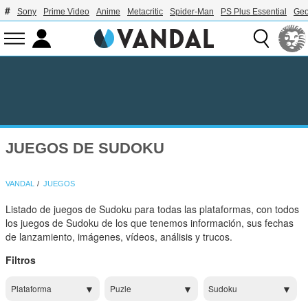
Sony
Prime Video
Anime
Metacritic
Spider-Man
PS Plus Essential
Geo
JUEGOS DE SUDOKU
VANDAL
JUEGOS
Listado de juegos de Sudoku para todas las plataformas, con todos
los juegos de Sudoku de los que tenemos información, sus fechas
de lanzamiento, imágenes, vídeos, análisis y trucos.
Filtros
Plataforma
Puzle
Sudoku