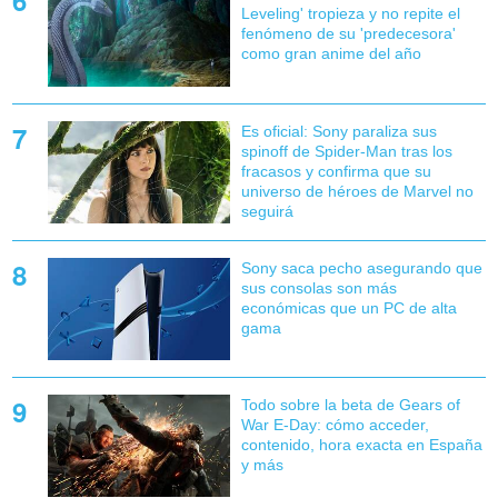
Leveling' tropieza y no repite el
fenómeno de su 'predecesora'
como gran anime del año
Es oficial: Sony paraliza sus
spinoff de Spider-Man tras los
fracasos y confirma que su
universo de héroes de Marvel no
seguirá
Sony saca pecho asegurando que
sus consolas son más
económicas que un PC de alta
gama
Todo sobre la beta de Gears of
War E-Day: cómo acceder,
contenido, hora exacta en España
y más