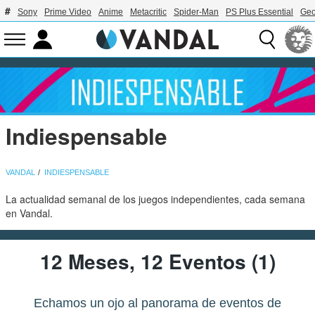
Sony
Prime Video
Anime
Metacritic
Spider-Man
PS Plus Essential
Geo
Indiespensable
VANDAL
INDIESPENSABLE
La actualidad semanal de los juegos independientes, cada semana
en Vandal.
12 Meses, 12 Eventos (1)
Echamos un ojo al panorama de eventos de