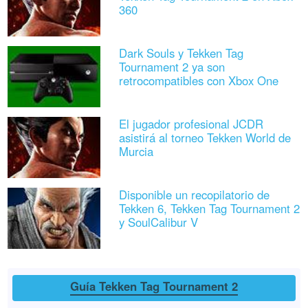
360
Dark Souls y Tekken Tag
Tournament 2 ya son
retrocompatibles con Xbox One
El jugador profesional JCDR
asistirá al torneo Tekken World de
Murcia
Disponible un recopilatorio de
Tekken 6, Tekken Tag Tournament 2
y SoulCalibur V
Guía Tekken Tag Tournament 2