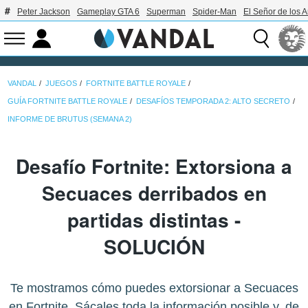
Peter Jackson
Gameplay GTA 6
Superman
Spider-Man
El Señor de los A
VANDAL
JUEGOS
FORTNITE BATTLE ROYALE
GUÍA FORTNITE BATTLE ROYALE
DESAFÍOS TEMPORADA 2: ALTO SECRETO
INFORME DE BRUTUS (SEMANA 2)
Desafío Fortnite: Extorsiona a
Secuaces derribados en
partidas distintas -
SOLUCIÓN
Te mostramos cómo puedes extorsionar a Secuaces
en Fortnite. Sácales toda la información posible y, de