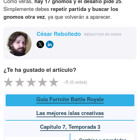
Como verás,
hay 17 gnomos y el desafío pide 25
.
Simplemente debes
repetir partida y buscar los
gnomos otra vez
, ya que volverán a aparecer.
César Rebolledo
REDACTOR DE GUÍAS
¿Te ha gustado el artículo?
-
/5 (
0
votos)
Guía Fortnite Battle Royale
Las mejores islas creativas
Capítulo 7, Temporada 3