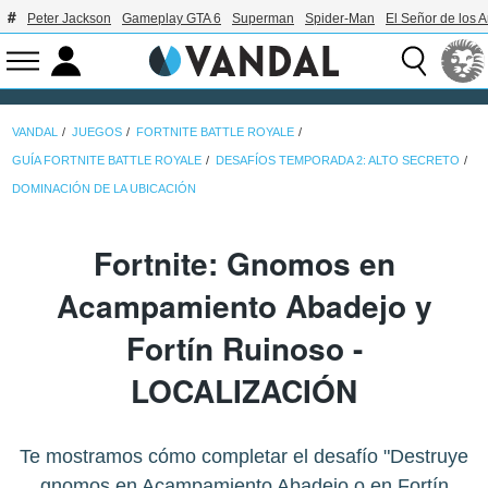
Peter Jackson
Gameplay GTA 6
Superman
Spider-Man
El Señor de los A
VANDAL
JUEGOS
FORTNITE BATTLE ROYALE
GUÍA FORTNITE BATTLE ROYALE
DESAFÍOS TEMPORADA 2: ALTO SECRETO
DOMINACIÓN DE LA UBICACIÓN
Fortnite: Gnomos en
Acampamiento Abadejo y
Fortín Ruinoso -
LOCALIZACIÓN
Te mostramos cómo completar el desafío "Destruye
gnomos en Acampamiento Abadejo o en Fortín