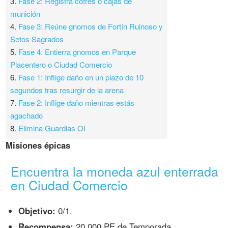
3.
Fase 2: Registra cofres o cajas de
munición
4.
Fase 3: Reúne gnomos de Fortín Ruinoso y
Setos Sagrados
5.
Fase 4: Entierra gnomos en Parque
Placentero o Ciudad Comercio
6.
Fase 1: Inflige daño en un plazo de 10
segundos tras resurgir de la arena
7.
Fase 2: Inflige daño mientras estás
agachado
8.
Elimina Guardias OI
Misiones épicas
Encuentra la moneda azul enterrada
en Ciudad Comercio
Objetivo:
0/1.
Recompensa:
20.000 PE de Temporada.