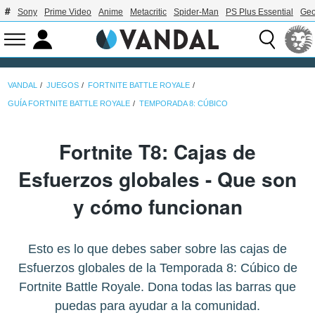
Sony
Prime Video
Anime
Metacritic
Spider-Man
PS Plus Essential
Geo
VANDAL
JUEGOS
FORTNITE BATTLE ROYALE
GUÍA FORTNITE BATTLE ROYALE
TEMPORADA 8: CÚBICO
Fortnite T8: Cajas de
Esfuerzos globales - Que son
y cómo funcionan
Esto es lo que debes saber sobre las cajas de
Esfuerzos globales de la Temporada 8: Cúbico de
Fortnite Battle Royale. Dona todas las barras que
puedas para ayudar a la comunidad.