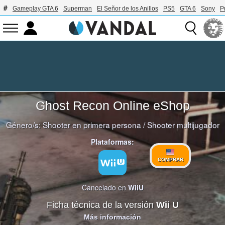
Gameplay GTA 6
Superman
El Señor de los Anillos
PS5
GTA 6
Sony
P
Ghost Recon Online eShop
Género/s:
Shooter en primera persona
/
Shooter multijugador
Plataformas:
COMPRAR
Cancelado en
WiiU
Ficha técnica de la versión
Wii U
Más información