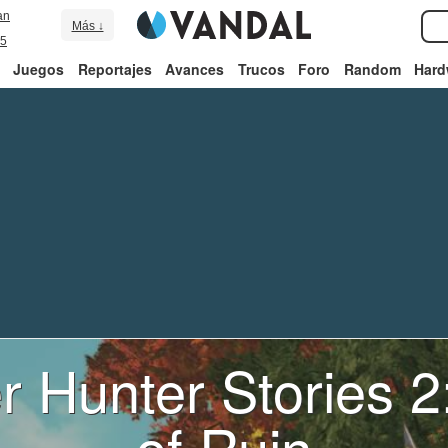
an
Más ↓
5
Juegos
Reportajes
Avances
Trucos
Foro
Random
Hard
r Hunter Stories 2
of Ruin