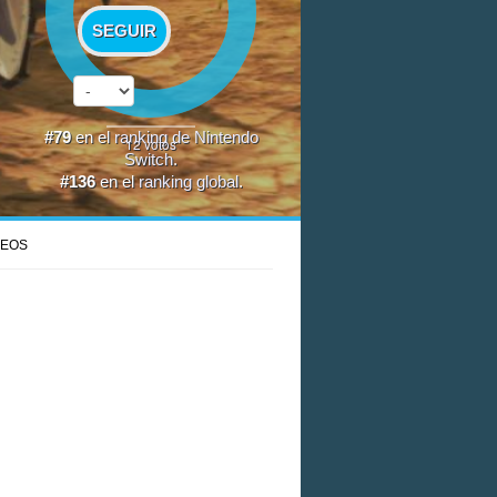
SEGUIR
#79
en el
ranking de Nintendo
12
votos
Switch
.
#136
en el
ranking global
.
DEOS