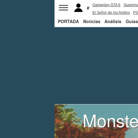
Gameplay GTA 6
Superm
El Señor de los Anillos
PS
PORTADA
Noticias
Análisis
Guías
Monste