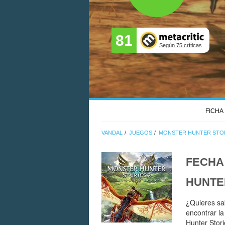
81
Según 75 críticas
FICHA
VANDAL
JUEGOS
MONSTER HUNTER STORI
FECHA
HUNTER
¿Quieres sa
encontrar l
Hunter Stori