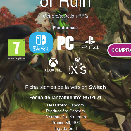
Género/s:
Action-RPG
Plataformas:
COMPR
Ficha técnica de la versión
Switch
Fecha de lanzamiento: 9/7/2021
Desarrollo:
Capcom
Producción:
Capcom
Distribución:
Nintendo
Precio: 59,99 €
Jugadores: 1