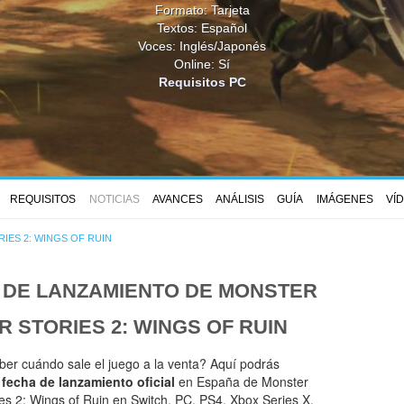
Formato: Tarjeta
Textos: Español
Voces: Inglés/Japonés
Online: Sí
Requisitos PC
REQUISITOS
NOTICIAS
AVANCES
ANÁLISIS
GUÍA
IMÁGENES
VÍ
ES 2: WINGS OF RUIN
 DE LANZAMIENTO DE
MONSTER
 STORIES 2: WINGS OF RUIN
ber cuándo sale el juego a la venta? Aquí podrás
a
fecha de lanzamiento oficial
en España de Monster
es 2: Wings of Ruin en Switch, PC, PS4, Xbox Series X,