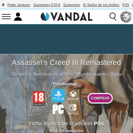
Peter Jackson
Gameplay GTA 6
Superman
El Señor de los Anillos
PS5
Assassin's Creed III Remastered
Género/s:
Aventura de acción
/
Mundo abierto
/
Sigilo
Plataformas:
COMPRAR
Ficha técnica de la versión
PS4
Más información