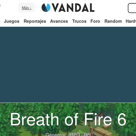
e
Más ↓
Juegos
Reportajes
Avances
Trucos
Foro
Random
Hard
Breath of Fire 6
Género/s:
JRPG
/
Rol