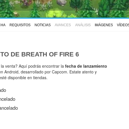
CHA
REQUISITOS
NOTICIAS
AVANCES
ANÁLISIS
IMÁGENES
VÍDEO
NTO DE
BREATH OF FIRE 6
 la venta? Aquí podrás encontrar la
fecha de lanzamiento
en Android, desarrollado por Capcom. Estate atento y
esté disponible en tiendas.
ado
celado
ncelado