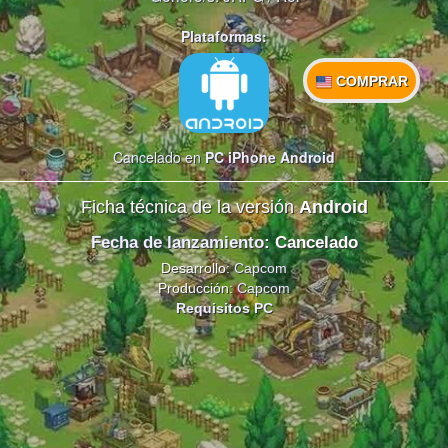
Plataformas:
COMPRAR
Cancelado en
PC
iPhone
Android
Ficha técnica de la versión
Android
Fecha de lanzamiento
: Cancelado
Desarrollo:
Capcom
Producción:
Capcom
Requisitos PC