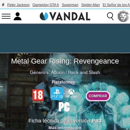
Peter Jackson
Gameplay GTA 6
Superman
Spider-Man
El Señor de los A
Metal Gear Rising: Revengeance
Género/s:
Acción
/
Hack and Slash
Plataformas:
COMPRAR
Ficha técnica de la versión
PS3
Más información