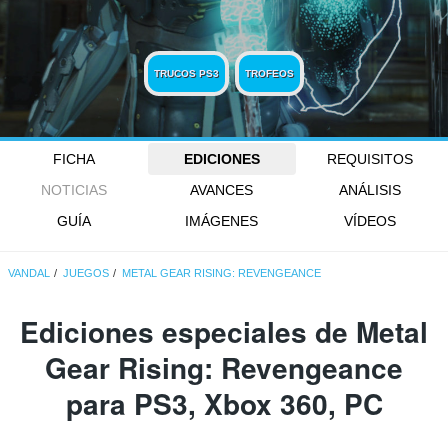
TRUCOS PS3
TROFEOS
FICHA
EDICIONES
REQUISITOS
NOTICIAS
AVANCES
ANÁLISIS
GUÍA
IMÁGENES
VÍDEOS
VANDAL
JUEGOS
METAL GEAR RISING: REVENGEANCE
Ediciones especiales de Metal
Gear Rising: Revengeance
para PS3, Xbox 360, PC