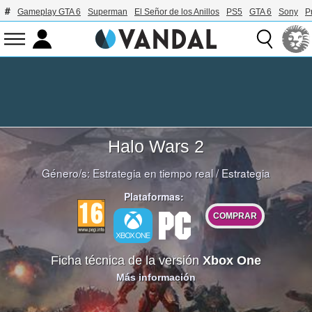
Gameplay GTA 6
Superman
El Señor de los Anillos
PS5
GTA 6
Sony
P
Halo Wars 2
Género/s:
Estrategia en tiempo real
/
Estrategia
Plataformas:
COMPRAR
Ficha técnica de la versión
Xbox One
Más información