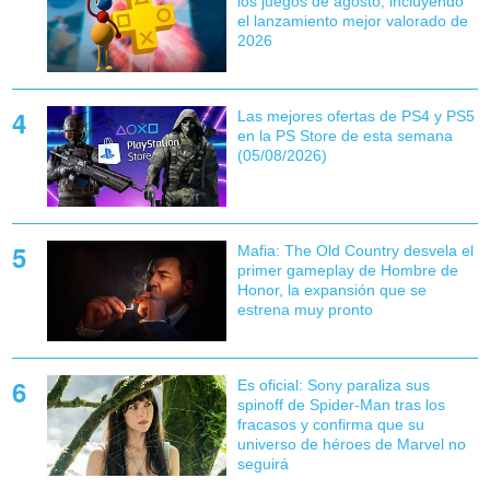
los juegos de agosto, incluyendo
el lanzamiento mejor valorado de
2026
Las mejores ofertas de PS4 y PS5
en la PS Store de esta semana
(05/08/2026)
Mafia: The Old Country desvela el
primer gameplay de Hombre de
Honor, la expansión que se
estrena muy pronto
Es oficial: Sony paraliza sus
spinoff de Spider-Man tras los
fracasos y confirma que su
universo de héroes de Marvel no
seguirá