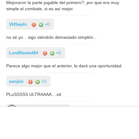
Mejoraron la parte jugable del primero?, por que era muy
simple el combate, si es así mejor.
VHSephi
+0
no sé yo... sigo viéndolo demasiado simplón...
LordRamiel84
+0
Parece algo mejor que el anterior, le daré una oportunidad.
senjiro
+0
PLuSSSSS ULTRAAAA....xd
RatedCGO
+0
para mi siguen siendo juegos de naruto pero con nuevos skins
Banlot
+0