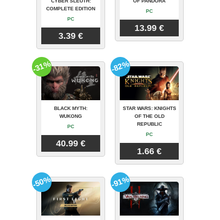
CYBER SLEUTH:
OF PANDORA
COMPLETE EDITION
PC
PC
13.99 €
3.39 €
-31%
-82%
BLACK MYTH:
STAR WARS: KNIGHTS
WUKONG
OF THE OLD
REPUBLIC
PC
PC
40.99 €
1.66 €
-50%
-91%