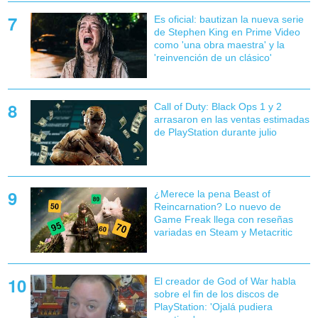
Es oficial: bautizan la nueva serie
de Stephen King en Prime Video
como 'una obra maestra' y la
'reinvención de un clásico'
Call of Duty: Black Ops 1 y 2
arrasaron en las ventas estimadas
de PlayStation durante julio
¿Merece la pena Beast of
Reincarnation? Lo nuevo de
Game Freak llega con reseñas
variadas en Steam y Metacritic
El creador de God of War habla
sobre el fin de los discos de
PlayStation: 'Ojalá pudiera