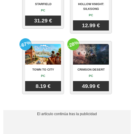
STARFIELD
HOLLOW KNIGHT:
SILKSONG
PC
PC
31.29 €
12.99 €
-67%
-28%
TOWN TO CITY
CRIMSON DESERT
PC
PC
8.19 €
49.99 €