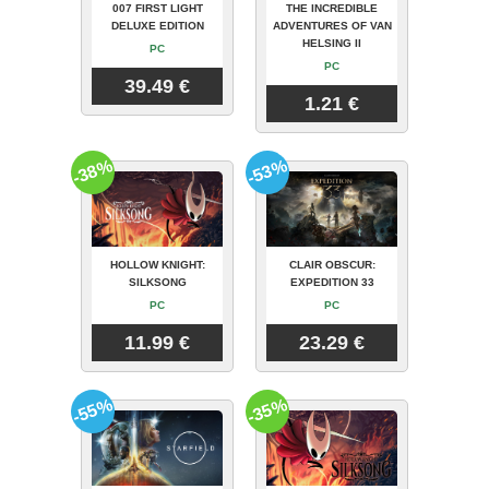
007 FIRST LIGHT
THE INCREDIBLE
DELUXE EDITION
ADVENTURES OF VAN
HELSING II
PC
PC
39.49 €
1.21 €
-38%
-53%
HOLLOW KNIGHT:
CLAIR OBSCUR:
SILKSONG
EXPEDITION 33
PC
PC
11.99 €
23.29 €
-55%
-35%