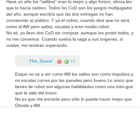
Hace un año los "saltitos" eran lo mejor y algo fresco, ahora leo
que lo hacía caótico. Todos los CoD son los juegos multijugador
del año, aunque escribís que las dos entregas no han
convencido al público. Y ya el colmo, cuando dice que no será
como el AW pero saltas, escalas y eres medio-robot...
No sé, yo llevo dos CoD sin comprar, aumque los probé todos, y
no me convence. Cuando vuelva la saga a sus origenes, si
vuelve, me tendrán esperando.
The_Guest
+1
Esque no va a ser como AW los saltos son como impulsos y
no escalas corres por las paredes pero bueno.Lo único que
tienes de robot son algunas habilidades como una mini-gun
que te sale del brazo.
No es que me encante pero sólo lo puede hacer mejor que
Ghosts y AW.
J77
+0
Cuando este barato, puede que me lo pille para los zombies y