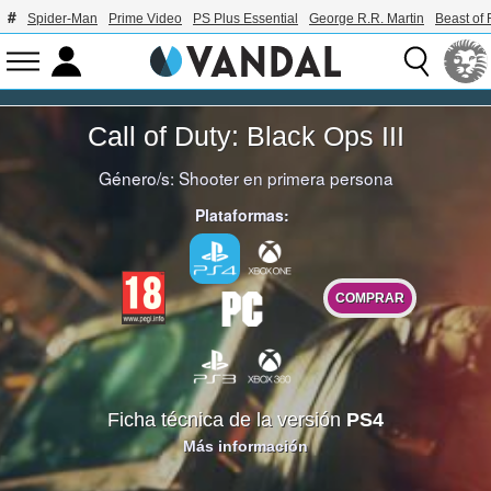
Spider-Man
Prime Video
PS Plus Essential
George R.R. Martin
Beast of 
Call of Duty: Black Ops III
Género/s:
Shooter en primera persona
Plataformas:
COMPRAR
Ficha técnica de la versión
PS4
Más información