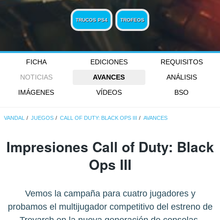
TRUCOS PS4
TROFEOS
FICHA
EDICIONES
REQUISITOS
NOTICIAS
AVANCES
ANÁLISIS
IMÁGENES
VÍDEOS
BSO
VANDAL
JUEGOS
CALL OF DUTY: BLACK OPS III
AVANCES
Impresiones Call of Duty: Black
Ops III
Vemos la campaña para cuatro jugadores y
probamos el multijugador competitivo del estreno de
Treyarch en la nueva generación de consolas.