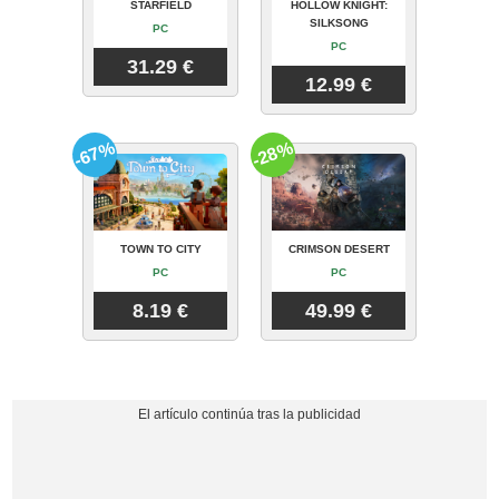
STARFIELD
HOLLOW KNIGHT:
SILKSONG
PC
PC
31.29 €
12.99 €
-67%
-28%
TOWN TO CITY
CRIMSON DESERT
PC
PC
8.19 €
49.99 €