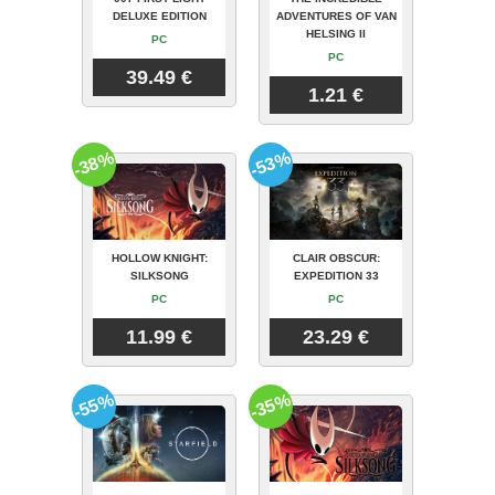
DELUXE EDITION
ADVENTURES OF VAN
HELSING II
PC
PC
39.49 €
1.21 €
-38%
-53%
HOLLOW KNIGHT:
CLAIR OBSCUR:
SILKSONG
EXPEDITION 33
PC
PC
11.99 €
23.29 €
-55%
-35%