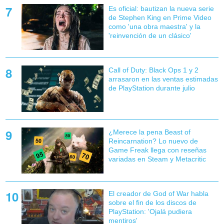
Es oficial: bautizan la nueva serie
de Stephen King en Prime Video
como 'una obra maestra' y la
'reinvención de un clásico'
Call of Duty: Black Ops 1 y 2
arrasaron en las ventas estimadas
de PlayStation durante julio
¿Merece la pena Beast of
Reincarnation? Lo nuevo de
Game Freak llega con reseñas
variadas en Steam y Metacritic
El creador de God of War habla
sobre el fin de los discos de
PlayStation: 'Ojalá pudiera
mentiros'