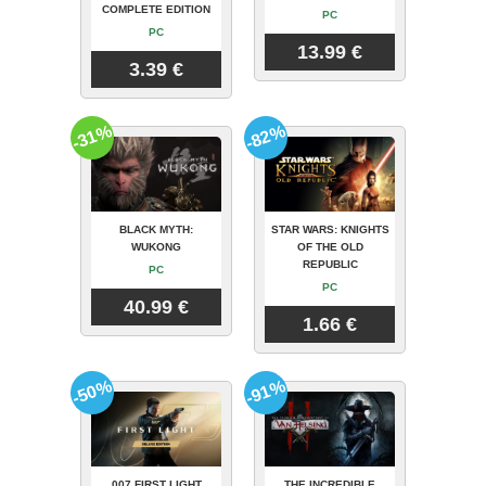
COMPLETE EDITION
PC
PC
13.99 €
3.39 €
-31%
-82%
BLACK MYTH:
STAR WARS: KNIGHTS
WUKONG
OF THE OLD
REPUBLIC
PC
PC
40.99 €
1.66 €
-50%
-91%
007 FIRST LIGHT
THE INCREDIBLE