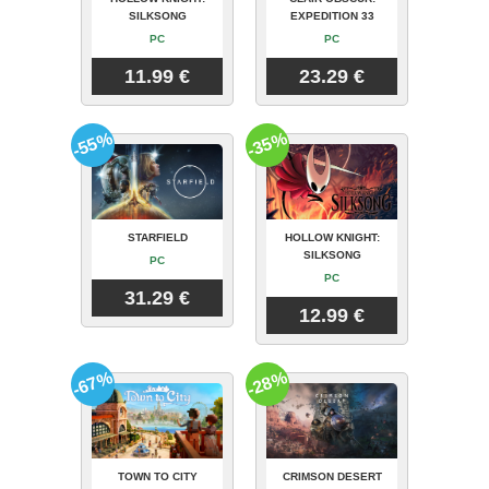
SILKSONG
EXPEDITION 33
PC
PC
11.99 €
23.29 €
-55%
-35%
STARFIELD
HOLLOW KNIGHT:
SILKSONG
PC
PC
31.29 €
12.99 €
-67%
-28%
TOWN TO CITY
CRIMSON DESERT