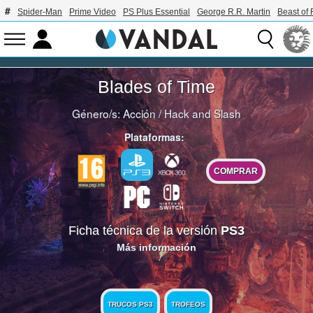
Spider-Man
Prime Video
PS Plus Essential
George R.R. Martin
Beast of 
Blades of Time
Género/s:
Acción
/
Hack and Slash
Plataformas:
COMPRAR
Ficha técnica de la versión
PS3
Más información
TRUCOS PS3
TROFEOS