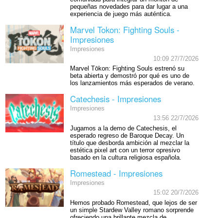
pequeñas novedades para dar lugar a una
experiencia de juego más auténtica.
Marvel Tokon: Fighting Souls -
Impresiones
Impresiones
10:09 27/7/2026
Marvel Tōkon: Fighting Souls estrenó su
beta abierta y demostró por qué es uno de
los lanzamientos más esperados de verano.
Catechesis - Impresiones
Impresiones
13:56 22/7/2026
Jugamos a la demo de Catechesis, el
esperado regreso de Baroque Decay. Un
título que desborda ambición al mezclar la
estética pixel art con un terror opresivo
basado en la cultura religiosa española.
Romestead - Impresiones
Impresiones
15:02 20/7/2026
Hemos probado Romestead, que lejos de ser
un simple Stardew Valley romano sorprende
ofreciendo una brillante mezcla de