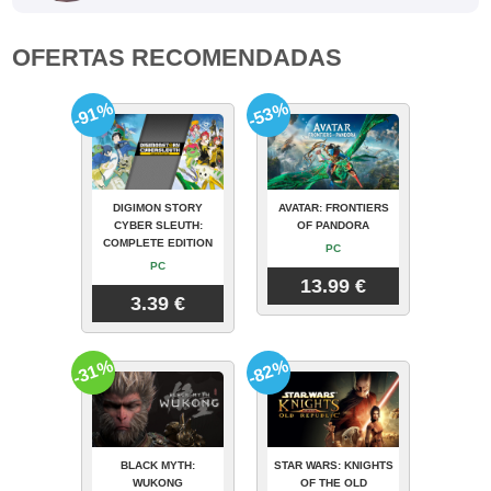
OFERTAS RECOMENDADAS
-91%
-53%
DIGIMON STORY
AVATAR: FRONTIERS
CYBER SLEUTH:
OF PANDORA
COMPLETE EDITION
PC
PC
13.99 €
3.39 €
-31%
-82%
BLACK MYTH:
STAR WARS: KNIGHTS
WUKONG
OF THE OLD