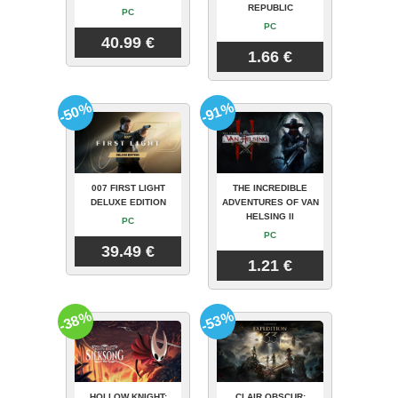
REPUBLIC
PC
PC
40.99 €
1.66 €
-50%
-91%
007 FIRST LIGHT
THE INCREDIBLE
DELUXE EDITION
ADVENTURES OF VAN
HELSING II
PC
PC
39.49 €
1.21 €
-38%
-53%
HOLLOW KNIGHT:
CLAIR OBSCUR: