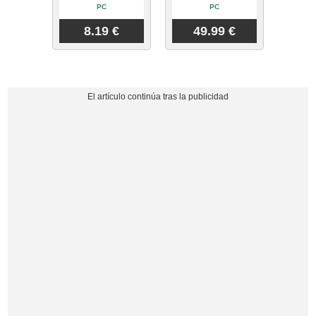
PC
PC
8.19 €
49.99 €