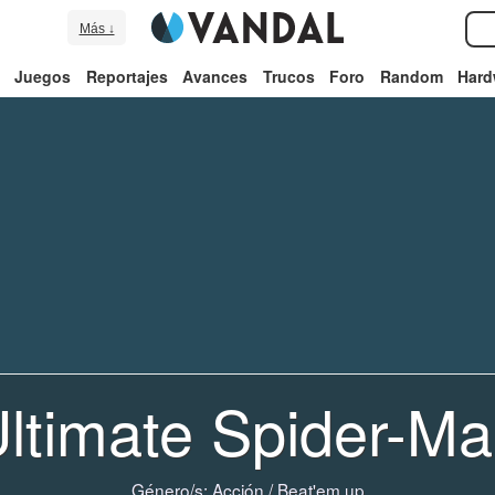
Más ↓
Juegos
Reportajes
Avances
Trucos
Foro
Random
Hard
ltimate Spider-M
Género/s:
Acción
/
Beat'em up