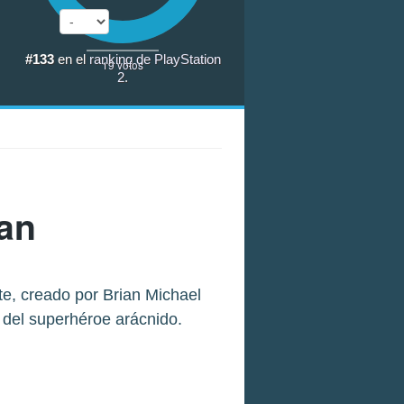
#133
en el
ranking de PlayStation
19
votos
2
.
an
te, creado por Brian Michael
 del superhéroe arácnido.