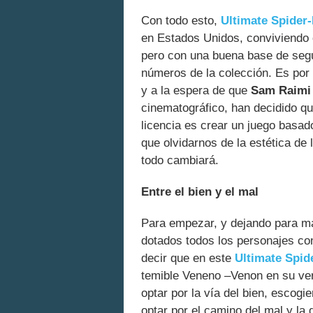
Con todo esto,
Ultimate Spider
en Estados Unidos, conviviendo c
pero con una buena base de seg
números de la colección. Es por
y a la espera de que
Sam Raimi
cinematográfico, han decidido qu
licencia es crear un juego basad
que olvidarnos de la estética de
todo cambiará.
Entre el bien y el mal
Para empezar, y dejando para má
dotados todos los personajes co
decir que en este
Ultimate Spid
temible Veneno –Venon en su ver
optar por la vía del bien, escogi
optar por el camino del mal y la