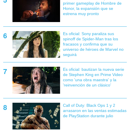
primer gameplay de Hombre de
Honor, la expansión que se
estrena muy pronto
Es oficial: Sony paraliza sus
spinoff de Spider-Man tras los
fracasos y confirma que su
universo de héroes de Marvel no
seguirá
Es oficial: bautizan la nueva serie
de Stephen King en Prime Video
como 'una obra maestra' y la
'reinvención de un clásico'
Call of Duty: Black Ops 1 y 2
arrasaron en las ventas estimadas
de PlayStation durante julio