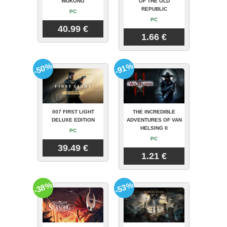
WUKONG
OF THE OLD
REPUBLIC
PC
PC
40.99 €
1.66 €
-50%
-91%
007 FIRST LIGHT
THE INCREDIBLE
DELUXE EDITION
ADVENTURES OF VAN
HELSING II
PC
PC
39.49 €
1.21 €
-38%
-53%