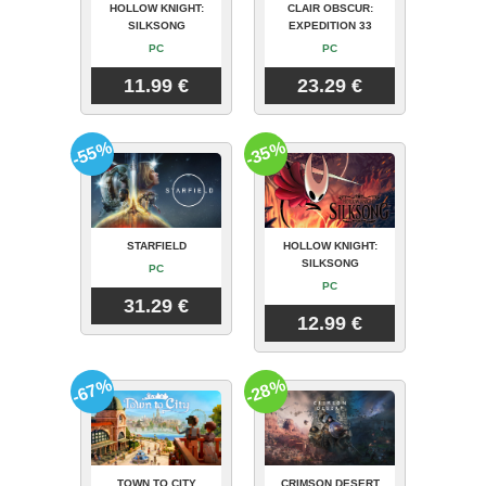
HOLLOW KNIGHT:
CLAIR OBSCUR:
SILKSONG
EXPEDITION 33
PC
PC
11.99 €
23.29 €
-55%
-35%
STARFIELD
HOLLOW KNIGHT:
SILKSONG
PC
PC
31.29 €
12.99 €
-67%
-28%
TOWN TO CITY
CRIMSON DESERT