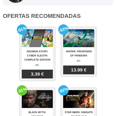
OFERTAS RECOMENDADAS
-91%
-53%
DIGIMON STORY
AVATAR: FRONTIERS
CYBER SLEUTH:
OF PANDORA
COMPLETE EDITION
PC
PC
13.99 €
3.39 €
-31%
-82%
BLACK MYTH:
STAR WARS: KNIGHTS