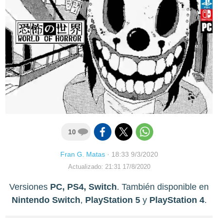
10
Fran G. Matas
·
18:33 9/3/2020
Actualizado: 21:31 17/8/2020
Versiones
PC, PS4, Switch
. También disponible en
Nintendo Switch
,
PlayStation 5
y
PlayStation 4
.