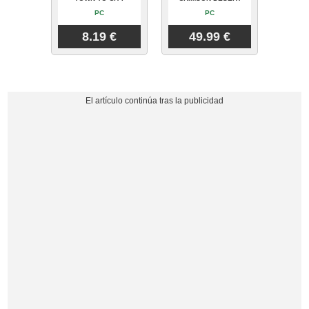
PC
PC
8.19 €
49.99 €