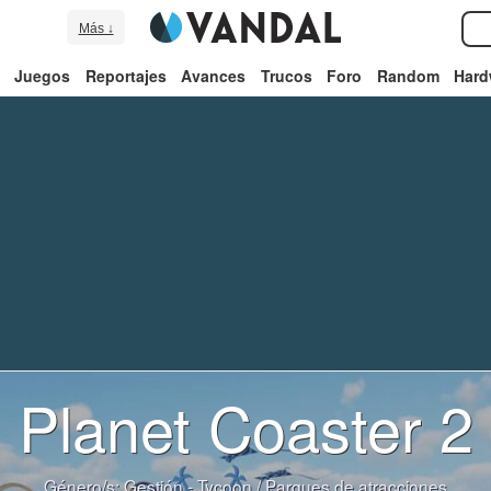
Más ↓
Juegos
Reportajes
Avances
Trucos
Foro
Random
Hard
Planet Coaster 2
Género/s:
Gestión - Tycoon
/
Parques de atracciones