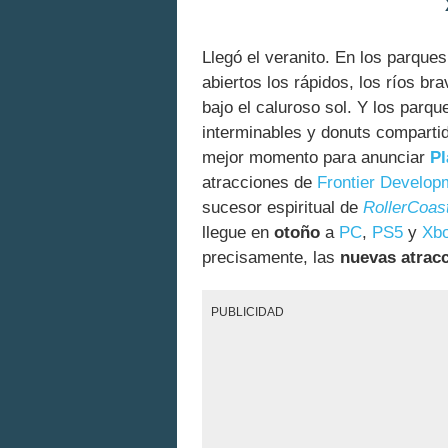
Llegó el veranito. En los parque
abiertos los rápidos, los ríos br
bajo el caluroso sol. Y los parq
interminables y donuts comparti
mejor momento para anunciar
Pl
atracciones de
Frontier Develop
sucesor espiritual de
RollerCoas
llegue en
otoño
a
PC
,
PS5
y
Xbo
precisamente, las
nuevas atrac
PUBLICIDAD