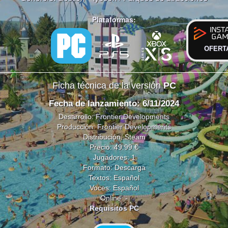
Plataformas:
OFERT
Ficha técnica de la versión
PC
Fecha de lanzamiento: 6/11/2024
Desarrollo:
Frontier Developments
Producción:
Frontier Developments
Distribución: Steam
Precio: 49.99 €
Jugadores: 1
Formato: Descarga
Textos: Español
Voces: Español
Online: -
Requisitos PC