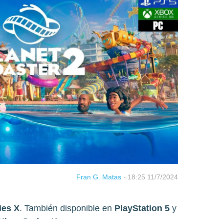
Fran G. Matas
·
18:25 11/7/2024
ies X
. También disponible en
PlayStation 5
y