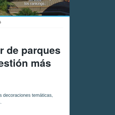
los rankings.
S
or de parques
gestión más
s decoraciones temáticas,
.