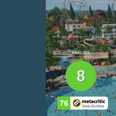
ANÁLISIS
8
76
Según 39 críticas