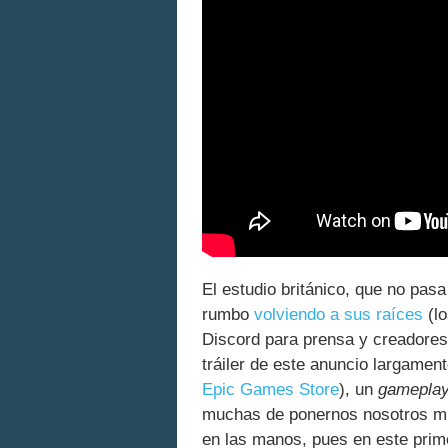
El estudio británico, que no pas
rumbo
volviendo a sus raíces
(lo
Discord para prensa y creadore
tráiler de este anuncio largamen
Epic Games Store
), un
gamepla
muchas de ponernos nosotros mis
en las manos, pues en este prim