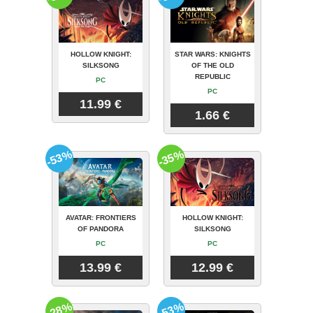
HOLLOW KNIGHT:
STAR WARS: KNIGHTS
SILKSONG
OF THE OLD
REPUBLIC
PC
PC
11.99 €
1.66 €
-53%
-35%
AVATAR: FRONTIERS
HOLLOW KNIGHT:
OF PANDORA
SILKSONG
PC
PC
13.99 €
12.99 €
-28%
-53%