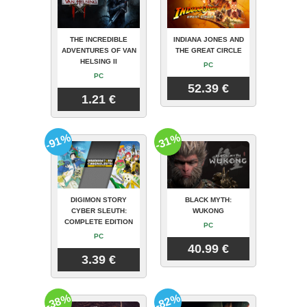
THE INCREDIBLE
INDIANA JONES AND
ADVENTURES OF VAN
THE GREAT CIRCLE
HELSING II
PC
PC
52.39 €
1.21 €
-91%
-31%
DIGIMON STORY
BLACK MYTH:
CYBER SLEUTH:
WUKONG
COMPLETE EDITION
PC
PC
40.99 €
3.39 €
-38%
-82%