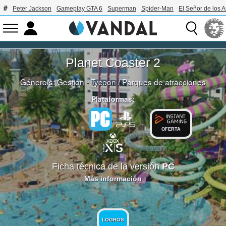
Peter Jackson
Gameplay GTA 6
Superman
Spider-Man
El Señor de los A
Planet Coaster 2
Género/s:
Gestión - Tycoon
/
Parques de atracciones
Plataformas:
OFERTA
Ficha técnica de la versión
PC
Más información
LOGROS