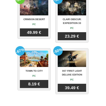
CRIMSON DESERT
CLAIR OBSCUR:
EXPEDITION 33
PC
PC
49.99 €
23.29 €
-67%
-50%
TOWN TO CITY
007 FIRST LIGHT
DELUXE EDITION
PC
PC
8.19 €
39.49 €