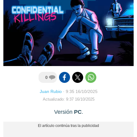
0
Juan Rubio
·
9:35 16/10/2025
Actualizado: 9:37 16/10/2025
Versión
PC
.