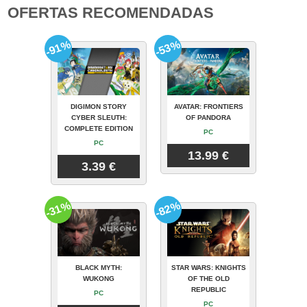
OFERTAS RECOMENDADAS
-91%
-53%
DIGIMON STORY
AVATAR: FRONTIERS
CYBER SLEUTH:
OF PANDORA
COMPLETE EDITION
PC
PC
13.99 €
3.39 €
-31%
-82%
BLACK MYTH:
STAR WARS: KNIGHTS
WUKONG
OF THE OLD
REPUBLIC
PC
PC