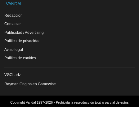
VANDAL
Redacción
Contactar
Publicidad / Advertising
Política de privacidad
Aviso legal
Política de cookies
VGChartz
Rayman Origins en Gamewise
Copyright Vandal 1997-2026 - Prohibida la reproducción total o parcial de estos
contenidos sin el permiso expreso de los autores.