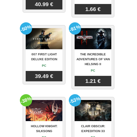
40.99 €
1.66 €
-50%
-91%
007 FIRST LIGHT
THE INCREDIBLE
DELUXE EDITION
ADVENTURES OF VAN
HELSING II
PC
PC
39.49 €
1.21 €
-38%
-53%
HOLLOW KNIGHT:
CLAIR OBSCUR:
SILKSONG
EXPEDITION 33