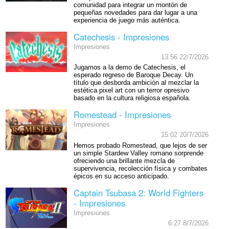
comunidad para integrar un montón de
pequeñas novedades para dar lugar a una
experiencia de juego más auténtica.
Catechesis - Impresiones
Impresiones
13:56 22/7/2026
Jugamos a la demo de Catechesis, el
esperado regreso de Baroque Decay. Un
título que desborda ambición al mezclar la
estética pixel art con un terror opresivo
basado en la cultura religiosa española.
Romestead - Impresiones
Impresiones
15:02 20/7/2026
Hemos probado Romestead, que lejos de ser
un simple Stardew Valley romano sorprende
ofreciendo una brillante mezcla de
supervivencia, recolección física y combates
épicos en su acceso anticipado.
Captain Tsubasa 2: World Fighters
- Impresiones
Impresiones
6:27 8/7/2026