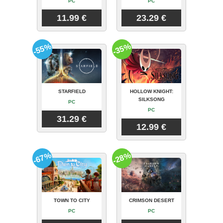
PC
PC
11.99 €
23.29 €
-55%
-35%
STARFIELD
HOLLOW KNIGHT:
SILKSONG
PC
PC
31.29 €
12.99 €
-67%
-28%
TOWN TO CITY
CRIMSON DESERT
PC
PC