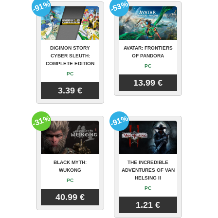
-91%
-53%
DIGIMON STORY
AVATAR: FRONTIERS
CYBER SLEUTH:
OF PANDORA
COMPLETE EDITION
PC
PC
13.99 €
3.39 €
-31%
-91%
BLACK MYTH:
THE INCREDIBLE
WUKONG
ADVENTURES OF VAN
HELSING II
PC
PC
40.99 €
1.21 €