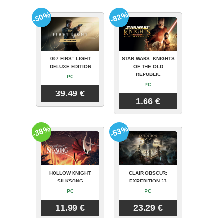
-50%
-82%
007 FIRST LIGHT
STAR WARS: KNIGHTS
DELUXE EDITION
OF THE OLD
REPUBLIC
PC
PC
39.49 €
1.66 €
-38%
-53%
HOLLOW KNIGHT:
CLAIR OBSCUR:
SILKSONG
EXPEDITION 33
PC
PC
11.99 €
23.29 €