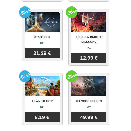
-55%
-35%
STARFIELD
HOLLOW KNIGHT:
SILKSONG
PC
PC
31.29 €
12.99 €
-67%
-28%
TOWN TO CITY
CRIMSON DESERT
PC
PC
8.19 €
49.99 €