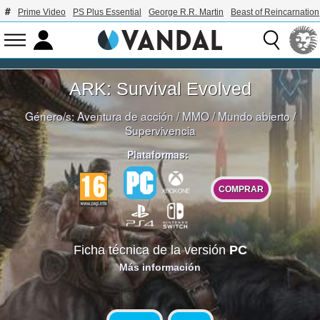
Prime Video
PS Plus Essential
George R.R. Martin
Beast of Reincarnation
ARK: Survival Evolved
Género/s:
Aventura de acción
/
MMO
/
Mundo abierto
/
Supervivencia
Plataformas:
COMPRAR
Ficha técnica de la versión
PC
Más información