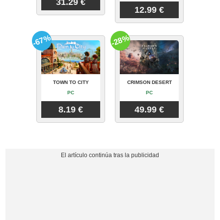
31.29 €
12.99 €
-67%
-28%
TOWN TO CITY
CRIMSON DESERT
PC
PC
8.19 €
49.99 €