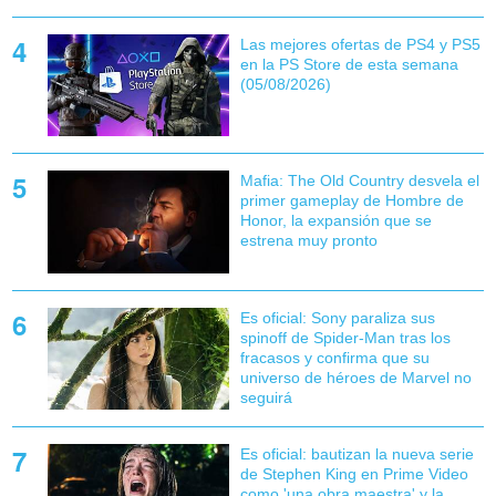
Las mejores ofertas de PS4 y PS5
en la PS Store de esta semana
(05/08/2026)
Mafia: The Old Country desvela el
primer gameplay de Hombre de
Honor, la expansión que se
estrena muy pronto
Es oficial: Sony paraliza sus
spinoff de Spider-Man tras los
fracasos y confirma que su
universo de héroes de Marvel no
seguirá
Es oficial: bautizan la nueva serie
de Stephen King en Prime Video
como 'una obra maestra' y la