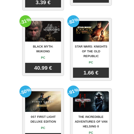
3.39 €
-31%
-82%
BLACK MYTH:
STAR WARS: KNIGHTS
WUKONG
OF THE OLD
REPUBLIC
PC
PC
40.99 €
1.66 €
-50%
-91%
007 FIRST LIGHT
THE INCREDIBLE
DELUXE EDITION
ADVENTURES OF VAN
HELSING II
PC
PC