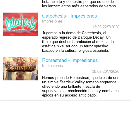
beta abierta y demostró por qué es uno de
los lanzamientos más esperados de verano.
Catechesis - Impresiones
Impresiones
13:56 22/7/2026
Jugamos a la demo de Catechesis, el
esperado regreso de Baroque Decay. Un
título que desborda ambición al mezclar la
estética pixel art con un terror opresivo
basado en la cultura religiosa española.
Romestead - Impresiones
Impresiones
15:02 20/7/2026
Hemos probado Romestead, que lejos de ser
un simple Stardew Valley romano sorprende
ofreciendo una brillante mezcla de
supervivencia, recolección física y combates
épicos en su acceso anticipado.
Captain Tsubasa 2: World Fighters
- Impresiones
Impresiones
6:27 8/7/2026
Hemos jugado al nuevo videojuego de Oliver