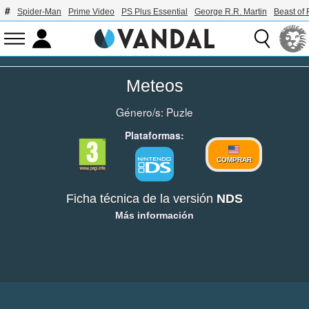
Spider-Man
Prime Video
PS Plus Essential
George R.R. Martin
Beast of 
Meteos
Género/s:
Puzle
Plataformas:
COMPRAR
Ficha técnica de la versión
NDS
Más información