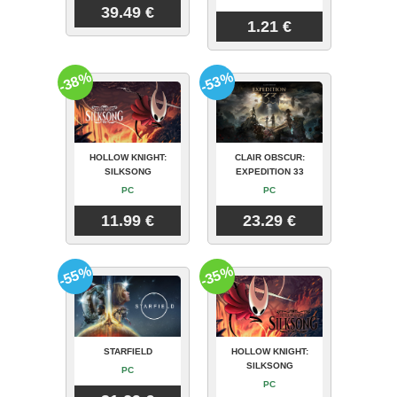
39.49 €
1.21 €
-38%
-53%
HOLLOW KNIGHT:
CLAIR OBSCUR:
SILKSONG
EXPEDITION 33
PC
PC
11.99 €
23.29 €
-55%
-35%
STARFIELD
HOLLOW KNIGHT:
SILKSONG
PC
PC