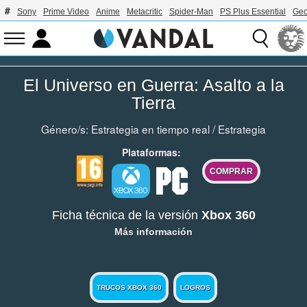
Sony
Prime Video
Anime
Metacritic
Spider-Man
PS Plus Essential
Geo
El Universo en Guerra: Asalto a la
Tierra
Género/s:
Estrategia en tiempo real
/
Estrategia
Plataformas:
COMPRAR
Ficha técnica de la versión
Xbox 360
Más información
TRUCOS XBOX 360
LOGROS