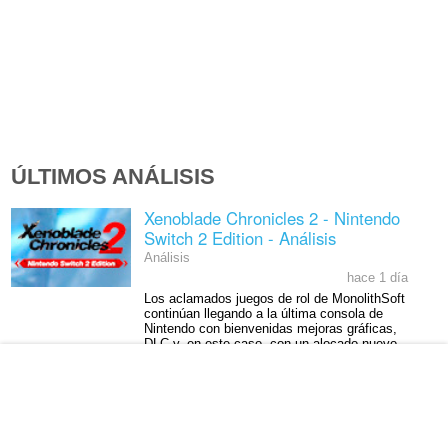
ÚLTIMOS ANÁLISIS
Xenoblade Chronicles 2 - Nintendo
Switch 2 Edition - Análisis
Análisis
hace 1 día
Los aclamados juegos de rol de MonolithSoft
continúan llegando a la última consola de
Nintendo con bienvenidas mejoras gráficas,
DLC y, en este caso, con un alocado nuevo
modo.
Kusan: City of Wolves - Análisis
Análisis
hace 2 días