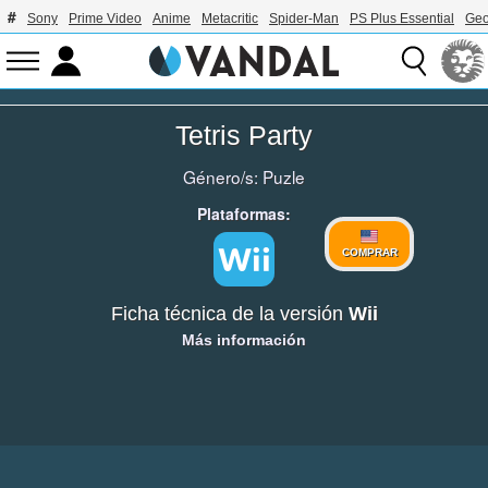
Sony
Prime Video
Anime
Metacritic
Spider-Man
PS Plus Essential
Geo
Tetris Party
Género/s:
Puzle
Plataformas:
COMPRAR
Ficha técnica de la versión
Wii
Más información