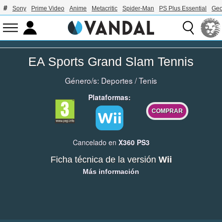
Sony
Prime Video
Anime
Metacritic
Spider-Man
PS Plus Essential
Geo
EA Sports Grand Slam Tennis
Género/s:
Deportes
/
Tenis
Plataformas:
COMPRAR
Cancelado en
X360
PS3
Ficha técnica de la versión
Wii
Más información