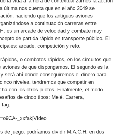
o la vida a la hora de contextualizarnos la acción
sta última nos cuenta que en el año 2049 se
ulación, haciendo que los antiguos aviones
rganizándose a continuación carreras entre
.H. es un arcade de velocidad y combate muy
oncepto de partida rápida en transporte público. El
cipales: arcade, competición y reto.
rápidas, o combates rápidos, en los circuitos que
 aviones de que dispongamos. El segundo es la
o, y será ahí donde conseguiremos el dinero para
 cinco niveles, tendremos que competir en
cha con los otros pilotos. Finalmente, el modo
safíos de cinco tipos: Melé, Carrera,
 Tag.
v=o9CA-_xxfak|Vídeo
 de juego, podríamos dividir M.A.C.H. en dos