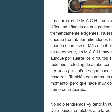
Las carreras de M.A.C.H. cuentan
dificultad añadida de que podem
tremendamente exigentes. Nuestr
choque frontal, permitiéndonos t
cuando sean leves. Más difícil r
es de esperar, en M.A.C.H. hay a
aunque por suerte los circuitos 
todo misil teledirigido acabe con
cerradas por cañones que pueden
nosotros. También contamos un mo
momento, pero que hace muy con
como contrapartida.
No solo tendremos –y tendrán nue
Distribuidos en globos a lo largo