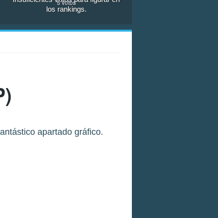
5
votos
los rankings.
P)
antástico apartado gráfico.