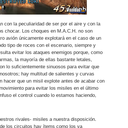
 con la peculiaridad de ser por el aire y con la
os chocar. Los choques en M.A.C.H. no son
o avión únicamente explotará en el caso de un
odo tipo de roces con el escenario, siempre y
esulta evitar los ataques enemigos porque, como
rmas, la mayoría de ellas bastante letales,
son lo suficientemente sinuosos para evitar que
 nosotros; hay multitud de salientes y curvas
 hacer que un misil explote antes de acabar con
vimiento para evitar los misiles en el último
fuso el control cuando lo estamos haciendo,
stros rivales- misiles a nuestra disposición.
 de los circuitos hay ítems como los ya