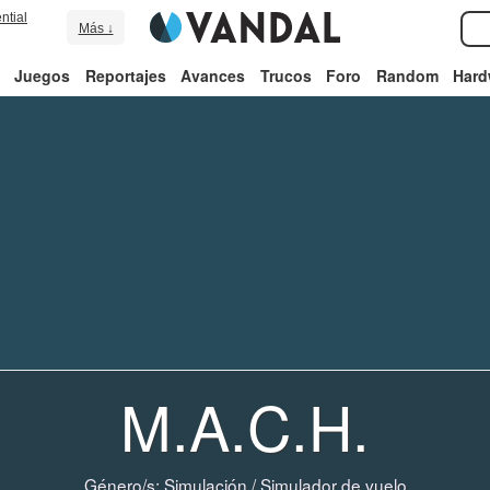
ntial
Más ↓
Juegos
Reportajes
Avances
Trucos
Foro
Random
Hard
M.A.C.H.
Género/s:
Simulación
/
Simulador de vuelo