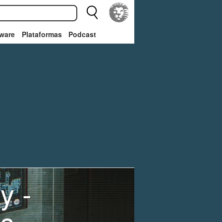
ware
Plataformas
Podcast
y -
ss