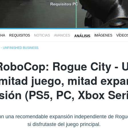
Requisitos PC
CHA
REQUISITOS
NOTICIAS
AVANCES
IMÁGENES
VÍDEO
ANÁLISIS
- UNFINISHED BUSINESS
RoboCop: Rogue City - U
 mitad juego, mitad expa
sión (PS5, PC, Xbox Ser
on una recomendable expansión independiente de Rogue
si disfrutaste del juego principal.