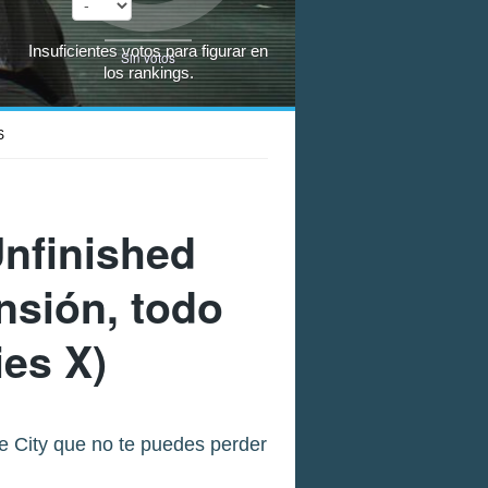
Insuficientes votos para figurar en
Sin votos
los rankings.
S
nfinished
nsión, todo
ies X)
 City que no te puedes perder