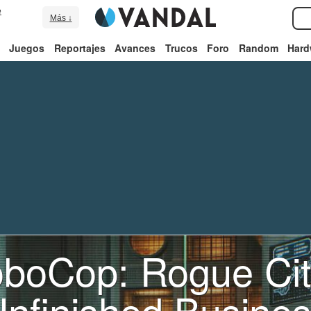
e
Más ↓
Juegos
Reportajes
Avances
Trucos
Foro
Random
Hard
boCop: Rogue Cit
nfinished Busine