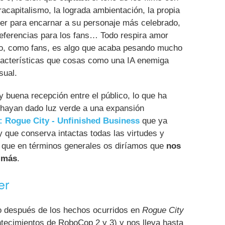
racapitalismo, la lograda ambientación, la propia
ller para encarnar a su personaje más celebrado,
referencias para los fans… Todo respira amor
 eso, como fans, es algo que acaba pesando mucho
racterísticas que cosas como una IA enemiga
sual.
uy buena recepción entre el público, lo que ha
 hayan dado luz verde a una expansión
 Rogue City - Unfinished Business
que ya
 que conserva intactas todas las virtudes y
ero que en términos generales os diríamos que
nos
o más
.
er
co después de los hechos ocurridos en
Rogue City
ntecimientos de RoboCop 2 y 3) y nos lleva hasta