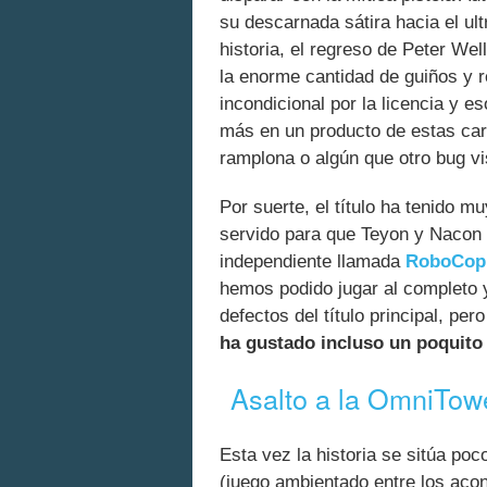
su descarnada sátira hacia el ult
historia, el regreso de Peter We
la enorme cantidad de guiños y 
incondicional por la licencia y
más en un producto de estas ca
ramplona o algún que otro bug vi
Por suerte, el título ha tenido m
servido para que Teyon y Nacon
independiente llamada
RoboCop:
hemos podido jugar al completo y
defectos del título principal, p
ha gustado incluso un poquit
Asalto a la OmniTow
Esta vez la historia se sitúa po
(juego ambientado entre los aco