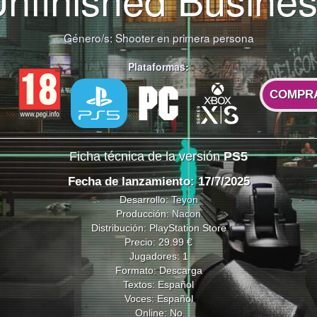
Género/s:
Shooter en primera persona
Plataformas:
COMPR
Ficha técnica de la versión
PS5
Fecha de lanzamiento: 17/7/2025
Desarrollo:
Teyon
Producción:
Nacon
Distribución: PlayStation Store
Precio: 29.99 €
Jugadores: 1
Formato: Descarga
Textos: Español
Voces: Español
Online: No