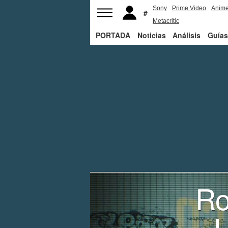
Sony
Prime Video
Anim
Metacritic
PORTADA
Noticias
Análisis
Guías
Ro
U