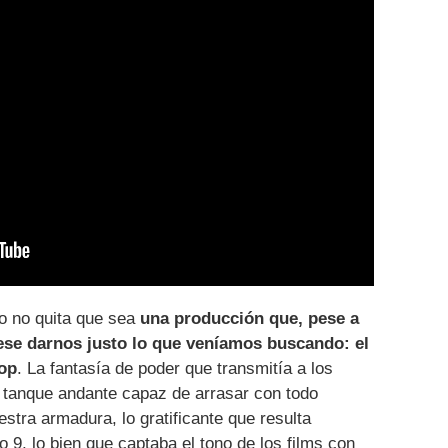
so no quita que sea
una producción que, pese a
se darnos justo lo que veníamos buscando: el
Cop
. La fantasía de poder que transmitía a los
 tanque andante capaz de arrasar con todo
stra armadura, lo gratificante que resulta
to 9, lo bien que captaba el tono de los films con