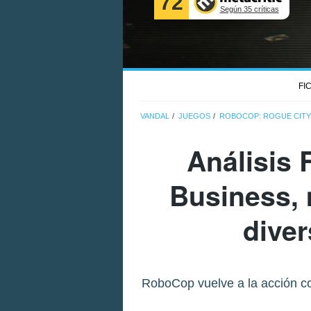
72
Según 35 críticas
FI
VANDAL
JUEGOS
ROBOCOP: ROGUE CITY 
Análisis
Business
,
diver
RoboCop vuelve a la acción c