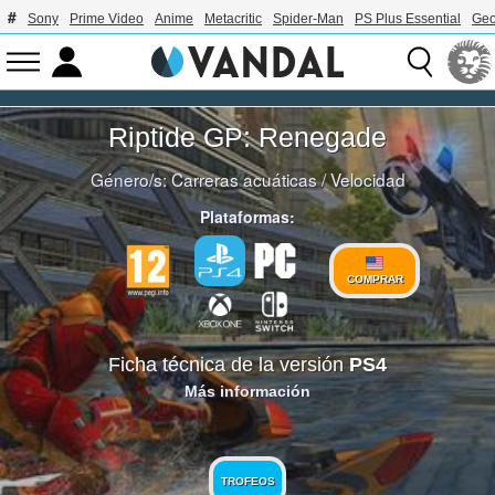
Sony
Prime Video
Anime
Metacritic
Spider-Man
PS Plus Essential
Geo
Riptide GP: Renegade
Género/s:
Carreras acuáticas
/
Velocidad
Plataformas:
COMPRAR
Ficha técnica de la versión
PS4
Más información
TROFEOS