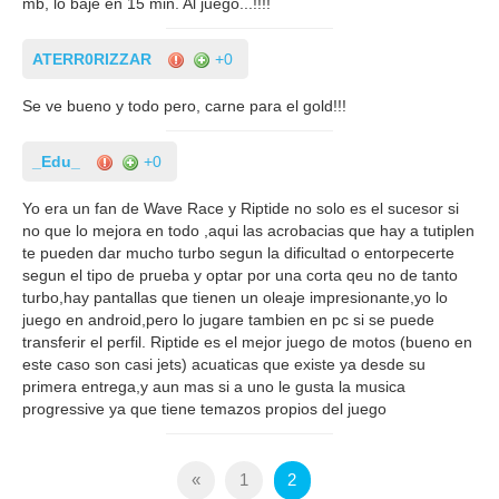
mb, lo baje en 15 min. Al juego...!!!!
ATERR0RIZZAR
+0
Se ve bueno y todo pero, carne para el gold!!!
_Edu_
+0
Yo era un fan de Wave Race y Riptide no solo es el sucesor si
no que lo mejora en todo ,aqui las acrobacias que hay a tutiplen
te pueden dar mucho turbo segun la dificultad o entorpecerte
segun el tipo de prueba y optar por una corta qeu no de tanto
turbo,hay pantallas que tienen un oleaje impresionante,yo lo
juego en android,pero lo jugare tambien en pc si se puede
transferir el perfil. Riptide es el mejor juego de motos (bueno en
este caso son casi jets) acuaticas que existe ya desde su
primera entrega,y aun mas si a uno le gusta la musica
progressive ya que tiene temazos propios del juego
«
1
2