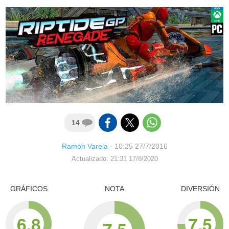
14
Ramón Varela
·
10:25 27/7/2016
Actualizado: 21:31 17/8/2020
GRÁFICOS
NOTA
DIVERSIÓN
6.8
7.5
7.5