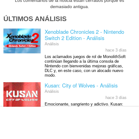
Los comentarios de la noticia están cerrados porque es
demasiado antigua.
ÚLTIMOS ANÁLISIS
Xenoblade Chronicles 2 - Nintendo
Switch 2 Edition - Análisis
Análisis
hace 3 días
Los aclamados juegos de rol de MonolithSoft
continúan llegando a la última consola de
Nintendo con bienvenidas mejoras gráficas,
DLC y, en este caso, con un alocado nuevo
modo.
Kusan: City of Wolves - Análisis
Análisis
hace 3 días
Emocionante, sangriento y adictivo. Kusan:
City of Wolves quiere ser el nuevo Hotline
Miami y, como mínimo, es una de las
sorpresas de la temporada.
Big Walk - Análisis
Análisis