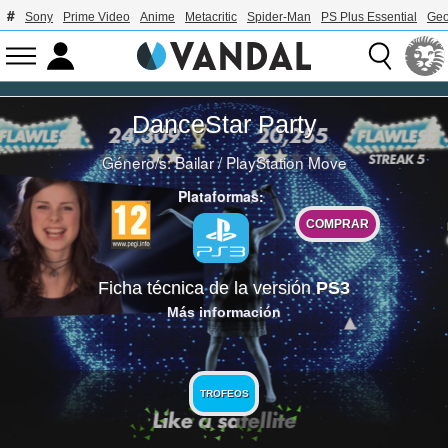
Sony
Prime Video
Anime
Metacritic
Spider-Man
PS Plus Essential
Geo
DanceStar Party
Género/s:
Bailar
/
PlayStation Move
Plataformas:
COMPRAR
Ficha técnica de la versión
PS3
Más información
TROFEOS