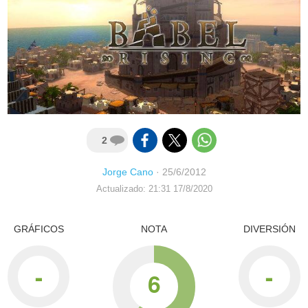
2
Jorge Cano
·
25/6/2012
Actualizado: 21:31 17/8/2020
GRÁFICOS
NOTA
DIVERSIÓN
-
-
6