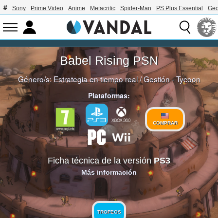
Sony
Prime Video
Anime
Metacritic
Spider-Man
PS Plus Essential
Geo
Babel Rising PSN
Género/s:
Estrategia en tiempo real
/
Gestión - Tycoon
Plataformas:
COMPRAR
Ficha técnica de la versión
PS3
Más información
TROFEOS