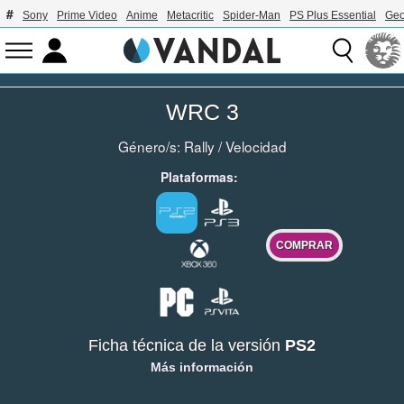
Sony
Prime Video
Anime
Metacritic
Spider-Man
PS Plus Essential
Geo
WRC 3
Género/s:
Rally
/
Velocidad
Plataformas:
COMPRAR
Ficha técnica de la versión
PS2
Más información