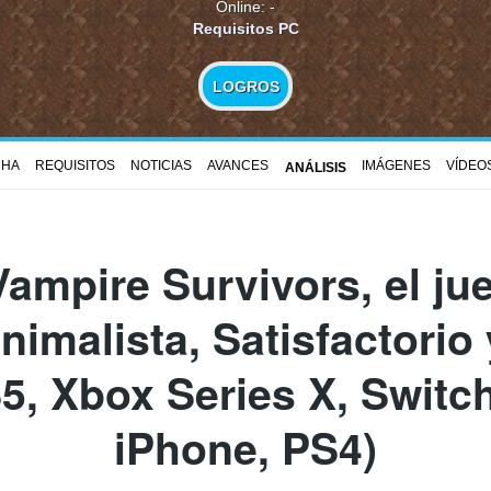
Online: -
Requisitos PC
LOGROS
CHA
REQUISITOS
NOTICIAS
AVANCES
IMÁGENES
VÍDEO
ANÁLISIS
Vampire Survivors
, el j
inimalista, Satisfactorio 
5, Xbox Series X, Switc
iPhone, PS4)