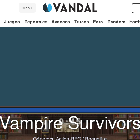
e
Más ↓
Juegos
Reportajes
Avances
Trucos
Foro
Random
Hard
Vampire Survivor
Género/s:
Action-RPG
/
Roguelike