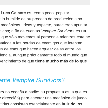
e
Luca Galante
es, como poco, popular.
r lo humilde de su proceso de producción sino
s mecánicas, ideas y aspecto, parecieran apuntar
icho; a fin de cuentas
Vampire Survivors
es
un
 que sólo movemos al personaje mientras este se
áticos a las hordas de enemigos que intentan
es de esas que hacen arquear cejas entre los
iencia, aunque prácticamente todo el mundo que
nvencimiento de que
tiene mucho más de lo que
ente
?
Vampire Survivors
ors
no engaña a nadie: su propuesta es la que es
e dirección) para asentar una mecánica de juego
rtidas consisten esencialmente en
huir de los