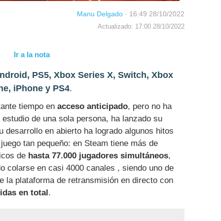
Manu Delgado
·
16:49 28/10/2022
Actualizado: 17:00 28/10/2022
Ir a la nota
ndroid, PS5, Xbox Series X, Switch, Xbox
ne, iPhone y PS4
.
tante tiempo en
acceso anticipado
, pero no ha
, estudio de una sola persona, ha lanzado su
u desarrollo en abierto ha logrado algunos hitos
n juego tan pequeño: en Steam tiene más de
picos de
hasta 77.000 jugadores simultáneos
,
o colarse en casi 4000 canales , siendo uno de
 la plataforma de retransmisión en directo con
idas en total
.