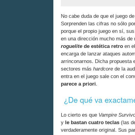
No cabe duda de que el juego d
Sorprenden las cifras no sólo po
porque el propio juego en sí, su
en una dirección mucho más de n
roguelite
de estética retro
en el
encarga de lanzar ataques autom
arrinconarnos. Dicha propuesta 
sectores más
hardcore
de la aud
entra en el juego sale con el co
parece a priori
.
¿De qué va exactam
Lo cierto es que
Vampire Surviv
y
le bastan cuatro teclas
(las d
verdaderamente original. Sus pa