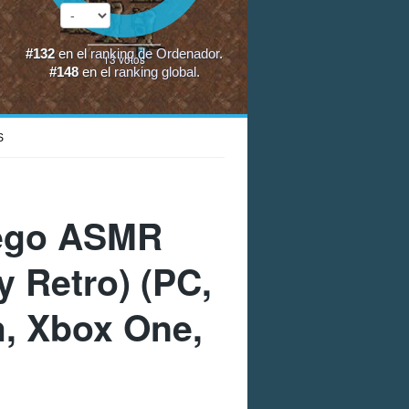
#132
en el
ranking de Ordenador
.
13
votos
#148
en el
ranking global
.
S
uego ASMR
y Retro) (PC,
h, Xbox One,