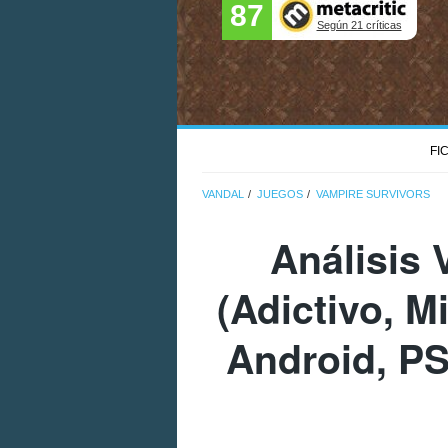
87
Según 21 críticas
FI
VANDAL
JUEGOS
VAMPIRE SURVIVORS
Análisis
(Adictivo, M
Android, PS