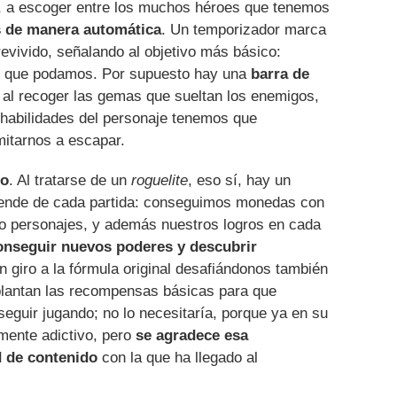
, a escoger entre los muchos héroes que tenemos
 de manera automática
. Un temporizador marca
ivido, señalando al objetivo más básico:
po que podamos. Por supuesto hay una
barra de
al recoger las gemas que sueltan los enemigos,
 habilidades del personaje tenemos que
mitarnos a escapar.
ro
. Al tratarse de un
roguelite
, eso sí, hay un
pende de cada partida: conseguimos monedas con
 o personajes, y además nuestros logros en cada
onseguir nuevos poderes y descubrir
n giro a la fórmula original desafiándonos también
plantan las recompensas básicas para que
eguir jugando; no lo necesitaría, porque ya en su
mente adictivo, pero
se agradece esa
d de contenido
con la que ha llegado al