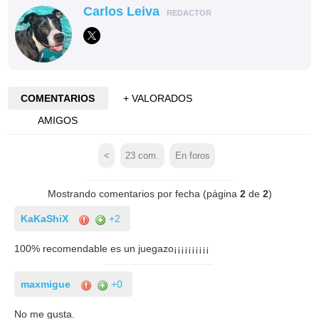
Carlos Leiva
REDACTOR
COMENTARIOS
+ VALORADOS
AMIGOS
<
23
com.
En foros
Mostrando comentarios por fecha (página
2
de
2
)
KaKaShiX
+2
100% recomendable es un juegazo¡¡¡¡¡¡¡¡¡¡
maxmigue
+0
No me gusta.