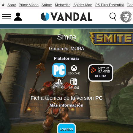
Sony
Prime Video
Anime
Metacritic
Spider-Man
PS Plus Essential
Geo
Smite
Género/s:
MOBA
Plataformas:
OFERTA
Ficha técnica de la versión
PC
Más información
LOGROS