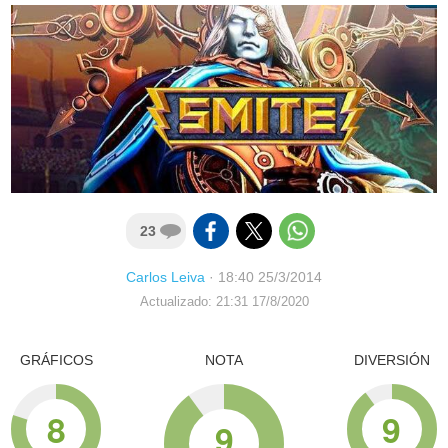
23
Carlos Leiva
·
18:40 25/3/2014
Actualizado: 21:31 17/8/2020
GRÁFICOS
NOTA
DIVERSIÓN
8
9
9