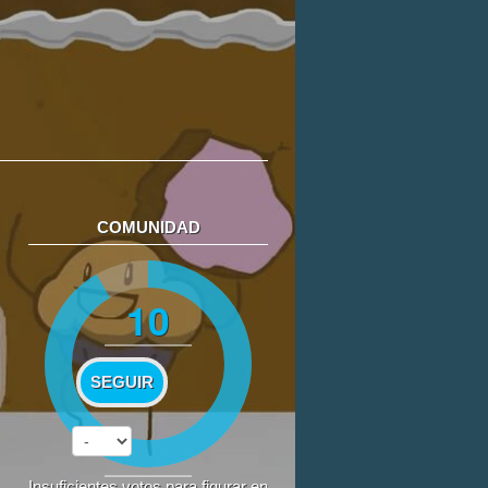
COMUNIDAD
10
SEGUIR
Insuficientes votos para figurar en