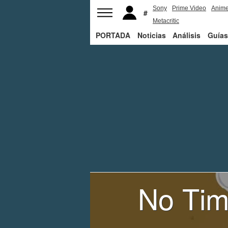
Sony
Prime Video
Anim
Metacritic
PORTADA
Noticias
Análisis
Guías
No Tim