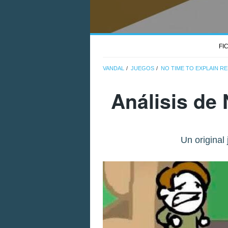
FI
VANDAL
JUEGOS
NO TIME TO EXPLAIN R
Análisis de
Un original