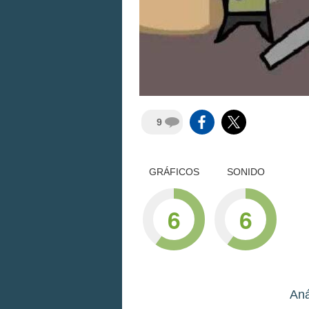
9
GRÁFICOS
SONIDO
6
6
Aná