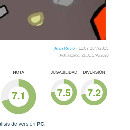
Juan Rubio
·
11:07 18/7/2015
Actualizado: 21:31 17/8/2020
NOTA
JUGABILIDAD
DIVERSIÓN
7.5
7.2
7.1
lisis de versión
PC
.