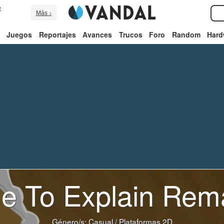
e
Más ↓
Juegos
Reportajes
Avances
Trucos
Foro
Random
Hard
e To Explain Rem
Género/s:
Casual
/
Plataformas 2D