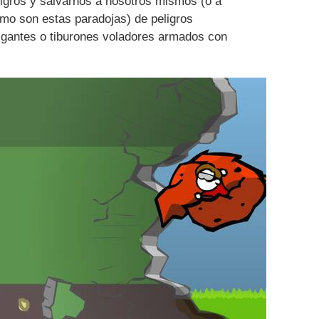
ligros y salvarnos a nosotros mismos (o a
ómo son estas paradojas) de peligros
igantes o tiburones voladores armados con