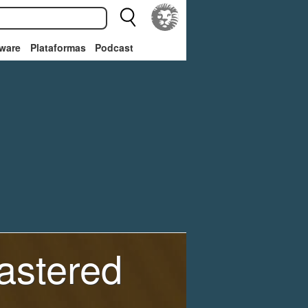
ware
Plataformas
Podcast
astered