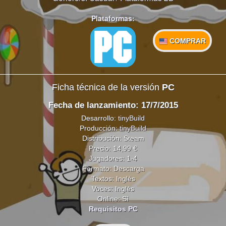
Plataformas:
COMPRAR
Ficha técnica de la versión
PC
Fecha de lanzamiento: 17/7/2015
Desarrollo:
tinyBuild
Producción:
tinyBuild
Distribución: Steam
Precio: 14,99 €
Jugadores: 1-4
Formato: Descarga
Textos: Inglés
Voces: Inglés
Online: Sí
Requisitos PC