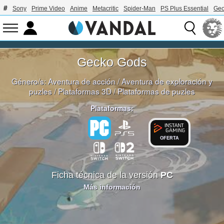
Sony
Prime Video
Anime
Metacritic
Spider-Man
PS Plus Essential
Geo
Gecko Gods
Género/s:
Aventura de acción
/
Aventura de exploración y
puzles
/
Plataformas 3D
/
Plataformas de puzles
Plataformas:
OFERTA
Ficha técnica de la versión
PC
Más información